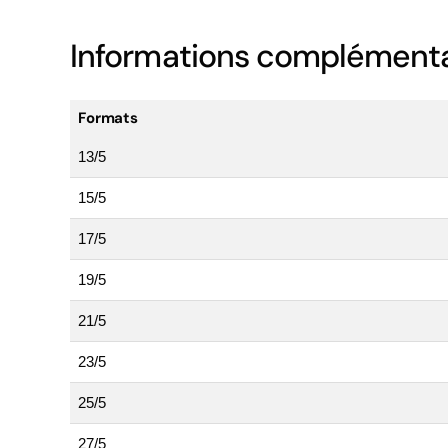
Informations complémenta
Formats
13/5
15/5
17/5
19/5
21/5
23/5
25/5
27/5