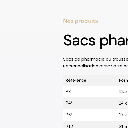
Nos produits
Sacs pha
Sacs de pharmacie ou trousse
Personnalisation avec votre 
Référence
For
P2
11,5
P4*
14 x
P6*
17 x
P12
21,5