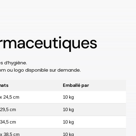
rmaceutiques
s d’hygiène.
nom ou logo disponible sur demande.
mats
Emballé par
 x 24,5 cm
10 kg
 29,5 cm
10 kg
 34,5 cm
10 kg
 x 38,5 cm
10 kg